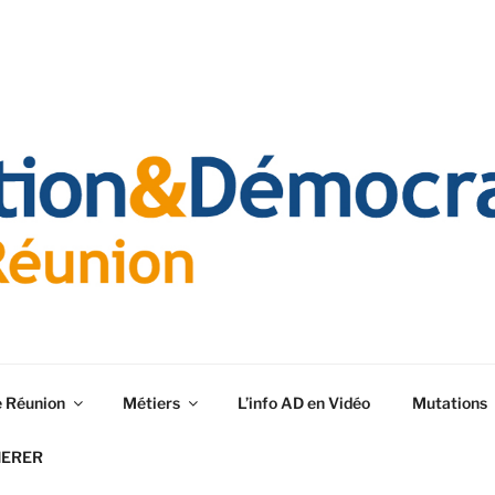
e Réunion
Métiers
L’info AD en Vidéo
Mutations
HERER