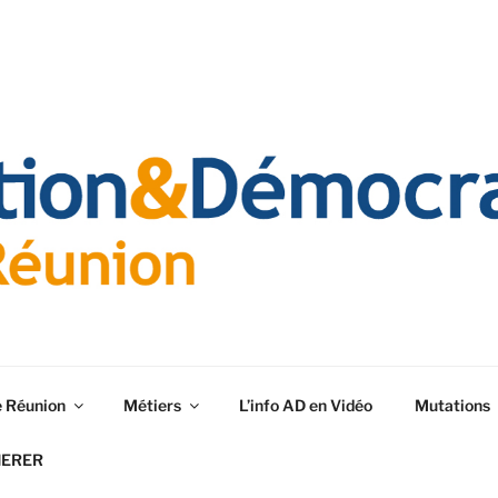
e Réunion
Métiers
L’info AD en Vidéo
Mutations
HERER