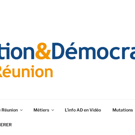
e Réunion
Métiers
L’info AD en Vidéo
Mutations
HERER