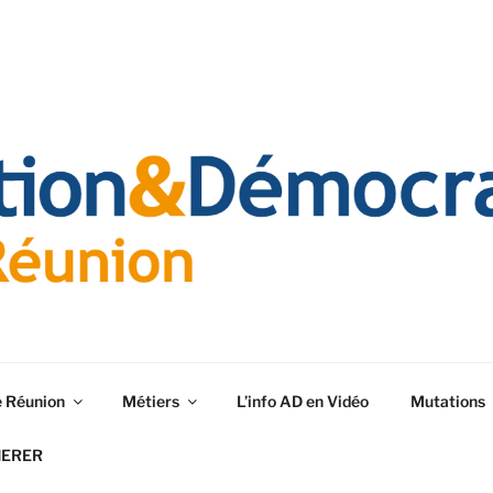
e Réunion
Métiers
L’info AD en Vidéo
Mutations
HERER