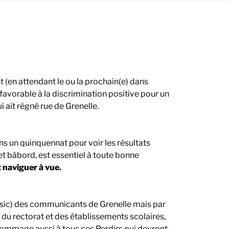
 (en attendant le ou la prochain(e) dans
 favorable à la discrimination positive pour un
i ait régné rue de Grenelle.
ins un quinquennat pour voir les résultats
 et bâbord, est essentiel à toute bonne
naviguer à vue.
 » (sic) des communicants de Grenelle mais par
s du rectorat et des établissements scolaires,
 Hommage aussi à tous ces Perdirs qui devront