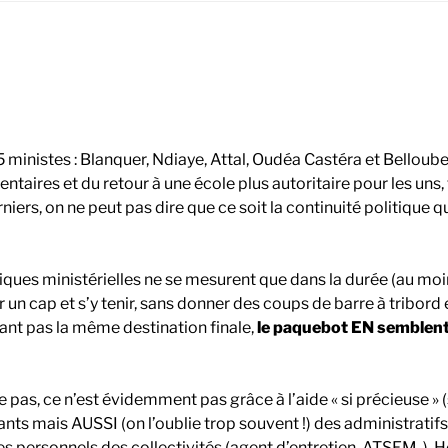
ministes : Blanquer, Ndiaye, Attal, Oudéa Castéra et Belloubet
taires et du retour à une école plus autoritaire pour les uns,
iers, on ne peut pas dire que ce soit la continuité politique qu
itiques ministérielles ne se mesurent que dans la durée (au mo
er un cap et s’y tenir, sans donner des coups de barre à tribord
yant pas la même destination finale,
le paquebot EN semblent 
ule pas, ce n’est évidemment pas grâce à l’aide « si précieuse
ants mais AUSSI (on l’oublie trop souvent !) des administratif
es personnels des collectivités (agent d’entretien, ATSEM..).