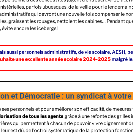
nistérielles, parfois ubuesques, de la veille pour le lendemai
ces administratifs qui devront une nouvelle fois compenser l
cales, graissent les rouages, nettoient les cabines… Pendant qu
 évite encore les icebergs !
is aussi personnels administratifs, de vie scolaire, AESH, pers
uhaite une excellente année scolaire 2024-2025
malgré les
on et Démocratie : un syndicat à votre 
e ses personnels et pour améliorer son efficacité, de mesures f
orisation de tous les agents
grâce à une refonte des grilles 
carrières qui permettent à chacun de pouvoir vivre dignement
 leur est dû, de l’octroi systématique de la protection fonctio