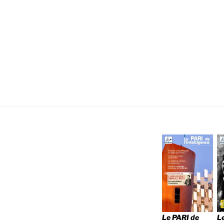
Le PARI de
L