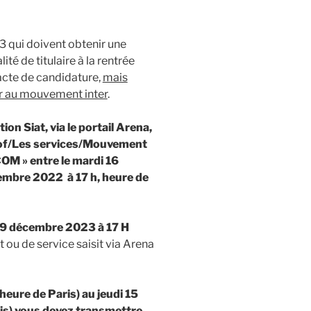
 qui doivent obtenir une
ité de titulaire à la rentrée
acte de candidature,
mais
er au mouvement inter
.
ion Siat, via le portail Arena,
rof/Les services/Mouvement
OM » entre le mardi 16
mbre 2022 à 17 h, heure de
 9 décembre 2023 à 17 H
 ou de service saisit via Arena
eure de Paris) au jeudi 15
is)
vous devez transmettre