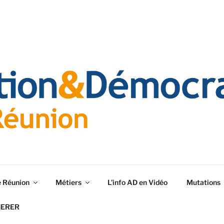
e Réunion
Métiers
L’info AD en Vidéo
Mutations
HERER