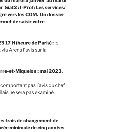
s du mardi 3 janvier au mardi
r Siat2 : I-Prof/Les services/
ré vers les COM. Un dossier
rmet de saisir votre
 17 H (heure de Paris) :
le
via Arena l’avis sur la
rre-et-Miquelon : mai 2023.
 comportant pas l’avis du chef
lais ne sera pas examiné.
des frais de changement de
durée minimale de
cinq années