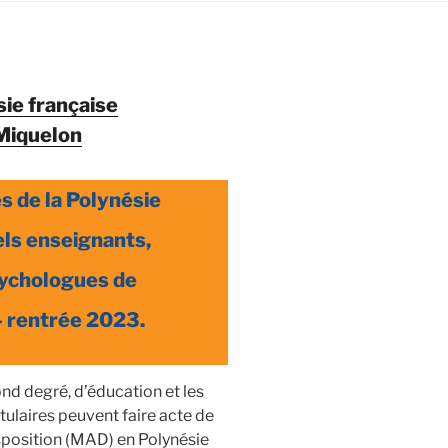
sie française
-Miquelon
s de la Polynésie
ls enseignants,
sychologues de
– rentrée 2023.
nd degré, d’éducation et les
tulaires peuvent faire acte de
isposition (MAD) en Polynésie