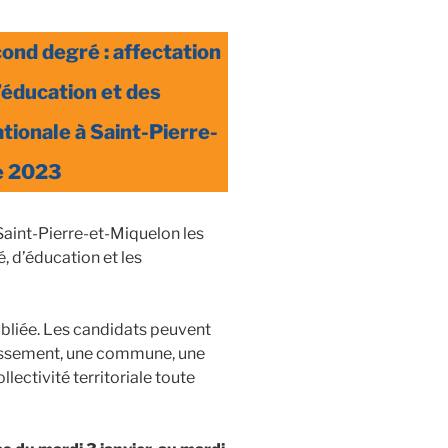
ond degré : affectation
’éducation et des
tionale à Saint-Pierre-
re 2023
Saint-Pierre-et-Miquelon les
 d’éducation et les
ubliée. Les candidats peuvent
lissement, une commune, une
ollectivité territoriale toute