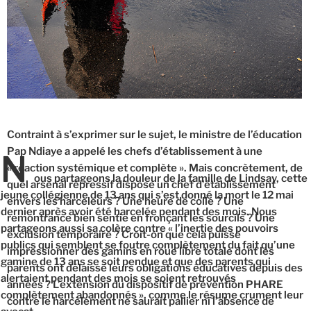
Contraint à s’exprimer sur le sujet, le ministre de l’éducation
Pap Ndiaye a appelé les chefs d’établissement à une
N
« réaction systémique et complète ». Mais concrètement, de
ous partageons la douleur de la famille de Lindsay, cette
quel arsenal répressif dispose un chef d’établissement
jeune collégienne de 13 ans qui s’est donné la mort le 12 mai
envers les harceleurs ? Une heure de colle ? Une
dernier après avoir été harcelée pendant des mois. Nous
remontrance bien sentie en fronçant les sourcils ? Une
partageons aussi sa colère contre « l’inertie des pouvoirs
exclusion temporaire ? Croit-on que cela puisse
publics qui semblent se foutre complètement du fait qu’une
impressionner des gamins en roue libre totale dont les
gamine de 13 ans se soit pendue et que des parents qui
parents ont délaissé leurs obligations éducatives depuis des
alertaient pendant des mois se soient retrouvés
années ? L’extension du dispositif de prévention PHARE
complètement abandonnés », comme le résume crument leur
contre le harcèlement ne saurait pallier ni l’absence de